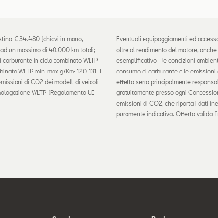
istino € 34.480 (chiavi in mano,
Eventuali equipaggiamenti ed accessori
o ad un massimo di 40.000 km totali;
oltre al rendimento del motore, anche lo 
 carburante in ciclo combinato WLTP
esemplificativo - le condizioni ambient
mbinato WLTP min-max g/Km: 120-131. I
consumo di carburante e le emissioni di
 emissioni di CO2 dei modelli di veicoli
effetto serra principalmente responsab
i omologazione WLTP (Regolamento UE
gratuitamente presso ogni Concessiona
emissioni di CO2, che riporta i dati ine
puramente indicativa. Offerta valida 