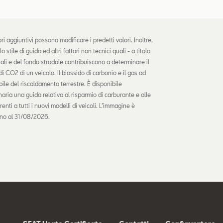
 aggiuntivi possono modificare i predetti valori. Inoltre,
stile di guida ed altri fattori non tecnici quali - a titolo
ali e del fondo stradale contribuiscono a determinare il
 CO2 di un veicolo. Il biossido di carbonio e il gas ad
ile del riscaldamento terrestre. È disponibile
ria una guida relativa al risparmio di carburante e alle
renti a tutti i nuovi modelli di veicoli. L’immagine è
fino al 31/08/2026.