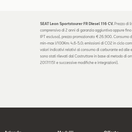
SEAT Leon Sportstourer FR Diesel 116 CV.
Prezzo di l
comprensivo di 2 anni di garanzia aggiuntiva oppure fin
IPT esclusa), prezzo promozionato € 26.900. Consumo di
min-max l/100Km: 4,6-5,0; emissioni di CO2 in ciclo co
valori indicativi relativi al consumo di carburante ed alle
sono stati rilevati dal Costruttore in base al metodo d
2017/1151 e successive modifiche e integrazioni).