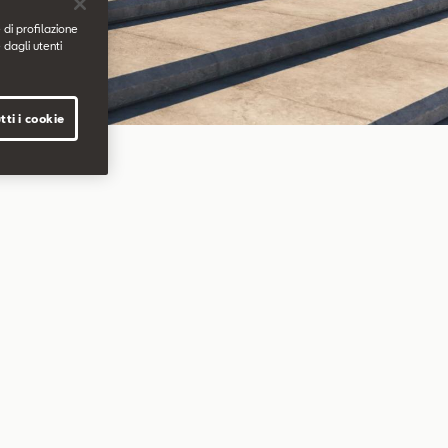
 di profilazione
 dagli utenti
tti i cookie