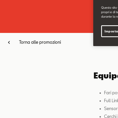
Questo sito 
propri e di t
durante la n
Imposta
Torna alle promozioni
Equip
Fari po
Full Li
Sensori
Cerchi