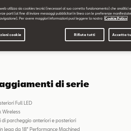
web utilizza sia cookies tecnici (necessari al suo corretto funzionamento) che analitici e
erze parti (al fine di inviare messaggi pubblicitari in linea con le preferenze manifestate
avigazione). Per avere maggiori informazioni puoi leggere la nostra
Cookie Policy
zioni cookie
Rifiuta tutti
Accetta tu
aggiamenti di serie
steriori Full LED
nk Wireless
 di parcheggio anteriori e posteriori
 in lega da 18" Performance Machined