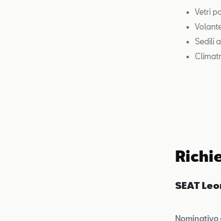
Vetri p
Volante
Sedili a
Climatr
Richi
SEAT Leo
Nominativo 