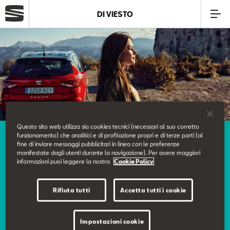
DI VIESTO
Azienda
Modelli
Offerte
Questo sito web utilizza sia cookies tecnici (necessari al suo corretto
Service
funzionamento) che analitici e di profilazione propri e di terze parti (al
Service
fine di inviare messaggi pubblicitari in linea con le preferenze
I nostri servizi
manifestate dagli utenti durante la navigazione). Per avere maggiori
informazioni puoi leggere la nostra
Cookie Policy
Business
Rifiuta tutti
Accetta tutti i cookie
Ci prendiamo cura delle tue esigenze e ti offriamo un
SEAT Usato Certificato
servizio curato nei minimi dettagli.
Impostazioni cookie