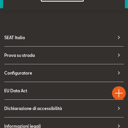
Contatti
Configuratore
SEAT Italia
Prova su strada
Configuratore
Test
Chiama
Informaz
WhatsA
Drive
EU Data Act
Dichiarazione di accessibilità
Informazioni legali