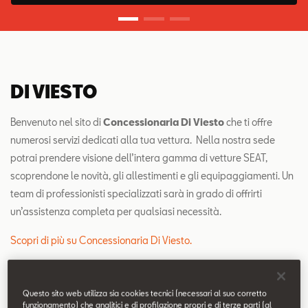
Contatti
Configuratore
DI VIESTO
Benvenuto nel sito di
Concessionaria Di Viesto
che ti offre
numerosi servizi dedicati alla tua vettura. Nella nostra sede
potrai prendere visione dell’intera gamma di vetture SEAT,
scoprendone le novità, gli allestimenti e gli equipaggiamenti. Un
team di professionisti specializzati sarà in grado di offrirti
un’assistenza completa per qualsiasi necessità.
Scopri di più su Concessionaria Di Viesto.
Questo sito web utilizza sia cookies tecnici (necessari al suo corretto
funzionamento) che analitici e di profilazione propri e di terze parti (al