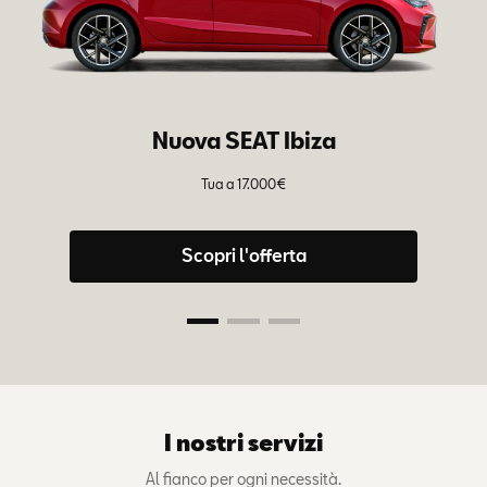
Nuova SEAT Ibiza
Tua a 17.000€
Tu
– 
Scopri l'offerta
I nostri servizi
Al fianco per ogni necessità.