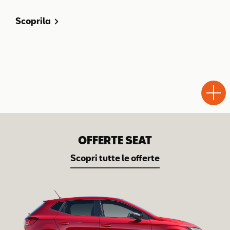
Scoprila
Test
Chiama
Informaz
WhatsA
Drive
OFFERTE SEAT
Scopri tutte le offerte