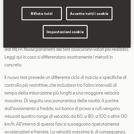
WLTP devono essere indicati dal 1° settembre 2017 per i modelli
di vetture e motori di nuova introduzione. Ciò vale in Europa e in
Rifiuta tutti
Accetta tutti i cookie
molti altri Paesi a livello mondiale.
NEDC e WLTP.
Impostazioni cookie
Dall’autunno 2017 il metodo di misurazione NEDC viene sostituito
dal WLTP. Nuovi parametri dei test assicurano valori più realistici.
Leggi qui in cosa si differenziano esattamente i metodi in
concreto.
Il nuovo test prevede un differente ciclo di marcia e specifiche di
controllo più restrittive, che includono tra l’altro intervalli di
tempo della misurazione più lunghi e una maggiore velocità
massima. Di seguito una panoramica delle novità. A partire
dall’avviamento a freddo, sul banco di prova a rulli vengono
misurati quattro range di velocità: da 60, a 80, a 100 o oltre 130
km/h. All’interno di queste fasi si susseguono ripetutamente
accelerazioni e frenate. La velocità massima è, di conseguenza,