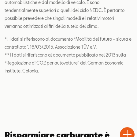
automobilistiche e dal modello di veicolo. E sono
tendenzialmente superiori a quelli del ciclo NEDC. È pertanto
possibile prevedere che singoli modelli e i relativi motori
verranno ottimizzati ai fini della tutela del clima.
*) I dati si riferiscono al documento “Mobilità del futuro – sicura e
controllata”, 16/03/2015, Associazione TÜV e.V.
**) I dati si riferiscono al documento pubblicato nel 2013 sulla
“Regolazione di CO2 per autovetture” del German Economic
Institute, Colonia.
Test
Chiama
Informaz
WhatsA
Drive
Risparmiare carburante è