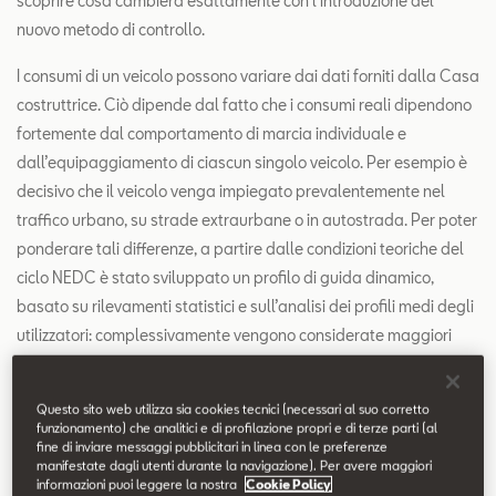
scoprire cosa cambierà esattamente con l’introduzione del
nuovo metodo di controllo.
I consumi di un veicolo possono variare dai dati forniti dalla Casa
costruttrice. Ciò dipende dal fatto che i consumi reali dipendono
fortemente dal comportamento di marcia individuale e
dall’equipaggiamento di ciascun singolo veicolo. Per esempio è
decisivo che il veicolo venga impiegato prevalentemente nel
traffico urbano, su strade extraurbane o in autostrada. Per poter
ponderare tali differenze, a partire dalle condizioni teoriche del
ciclo NEDC è stato sviluppato un profilo di guida dinamico,
basato su rilevamenti statistici e sull’analisi dei profili medi degli
utilizzatori: complessivamente vengono considerate maggiori
accelerazioni, una velocità media più elevata e una velocità
massima superiore. Anziché simulare ciclo urbano e ciclo
Questo sito web utilizza sia cookies tecnici (necessari al suo corretto
extraurbano in un calcolo combinato, il veicolo viene ora testato
funzionamento) che analitici e di profilazione propri e di terze parti (al
fine di inviare messaggi pubblicitari in linea con le preferenze
in quattro fasi caratterizzate da differenti range di velocità.
manifestate dagli utenti durante la navigazione). Per avere maggiori
Questi valori dei gas di scarico e dei consumi misurati secondo il
informazioni puoi leggere la nostra
Cookie Policy