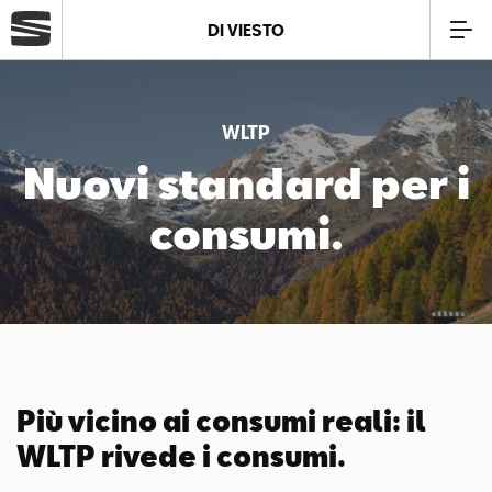
DI VIESTO
Azienda
WLTP
Modelli
Nuovi standard per i
consumi.
Offerte
Service
Business
Più vicino ai consumi reali: il
SEAT Usato Certificato
WLTP rivede i consumi.