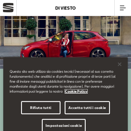
DI VIESTO
Azienda
Modelli
Offerte
Questo sito web utilizza sia cookies tecnici (necessari al suo corretto
Al tuo Service
funzionamento) che analitici e di profilazione propri e di terze parti (al
Service
fine di inviare messaggi pubblicitari in linea con le preferenze
manifestate dagli utenti durante la navigazione). Per avere maggiori
informazioni puoi leggere la nostra
Cookie Policy
Business
Goditi la tua SEAT. A mantenerla in perfette condizioni ci
Rifiuta tutti
Accetta tutti i cookie
pensiamo noi.
SEAT Usato Certificato
Impostazioni cookie