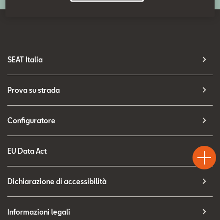
Contatti
Configuratore
SEAT Italia
Prova su strada
Configuratore
Test
Chiama
Informaz
WhatsA
EU Data Act
Drive
Dichiarazione di accessibilità
Informazioni legali