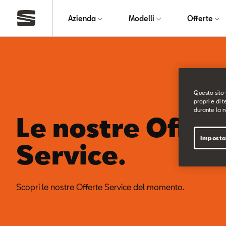
Azienda
Modelli
Offerte
Questo sito 
propri e di t
durante la n
Le nostre Offer
Imposta
Service.
Scopri le nostre Offerte Service del momento.