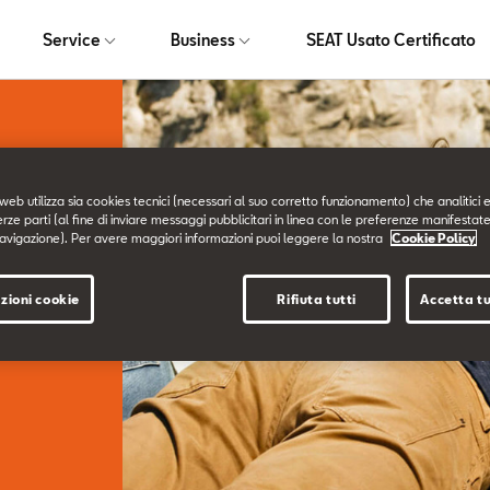
Service
Business
SEAT Usato Certificato
web utilizza sia cookies tecnici (necessari al suo corretto funzionamento) che analitici e
erze parti (al fine di inviare messaggi pubblicitari in linea con le preferenze manifestate
avigazione). Per avere maggiori informazioni puoi leggere la nostra
Cookie Policy
te
zioni cookie
Rifiuta tutti
Accetta tu