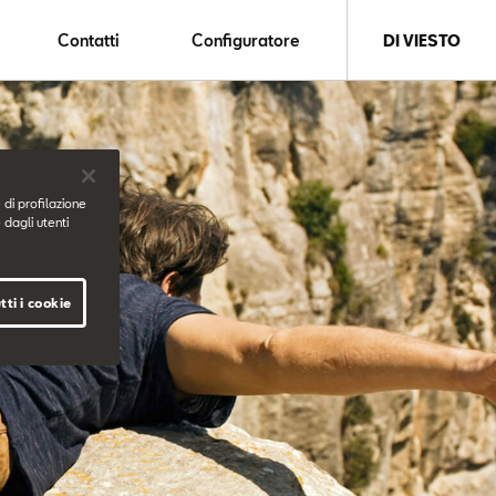
Contatti
Configuratore
DI VIESTO
 di profilazione
 dagli utenti
tti i cookie