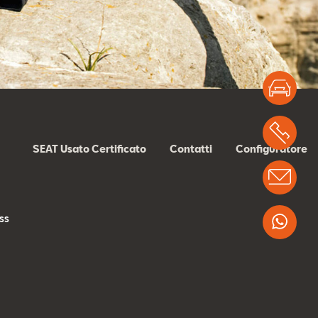
Test
Chi
SEAT Usato Certificato
Contatti
Configuratore
Info
ss
Wha