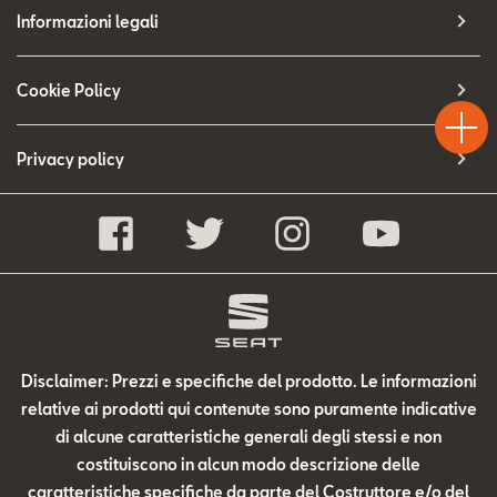
Contatti
Informazioni legali
Configuratore
Test
Cookie Policy
Chiama
Informaz
WhatsA
Drive
Privacy policy
Disclaimer: Prezzi e specifiche del prodotto. Le informazioni
relative ai prodotti qui contenute sono puramente indicative
di alcune caratteristiche generali degli stessi e non
costituiscono in alcun modo descrizione delle
caratteristiche specifiche da parte del Costruttore e/o del