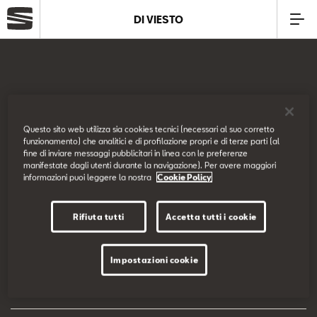
DI VIESTO
Azienda
Modelli
SEAT Italia
Questo sito web utilizza sia cookies tecnici (necessari al suo corretto
funzionamento) che analitici e di profilazione propri e di terze parti (al
Offerte
fine di inviare messaggi pubblicitari in linea con le preferenze
Prova su strada
manifestate dagli utenti durante la navigazione). Per avere maggiori
informazioni puoi leggere la nostra
Cookie Policy
Service
Configuratore
Rifiuta tutti
Accetta tutti i cookie
Business
EU Data Act
Impostazioni cookie
SEAT Usato Certificato
Dichiarazione di accessibilità