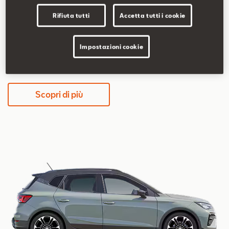
5,2-5,8 l/100km
117-131 g/km
Rifiuta tutti
Accetta tutti i cookie
Impostazioni cookie
339€/mese
36 mesi / 30.000 km totali
Scopri di più