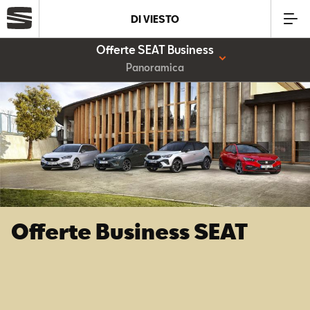
DI VIESTO
Offerte SEAT Business
Azienda
Panoramica
Modelli
Offerte
Service
Offerte Business SEAT
Business
SEAT Usato Certificato