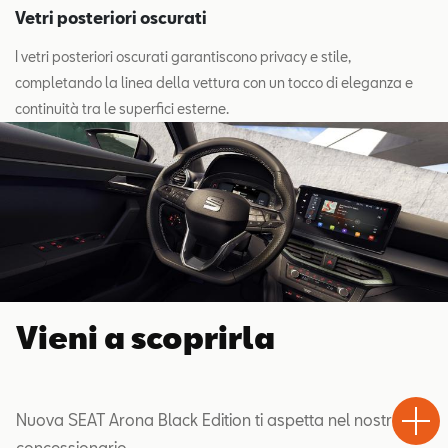
Vetri posteriori oscurati
I vetri posteriori oscurati garantiscono privacy e stile,
completando la linea della vettura con un tocco di eleganza e
continuità tra le superfici esterne.
Vieni a scoprirla
Test
Chiama
Informaz
WhatsA
Drive
Nuova SEAT Arona Black Edition ti aspetta nel nostro
concessionario.