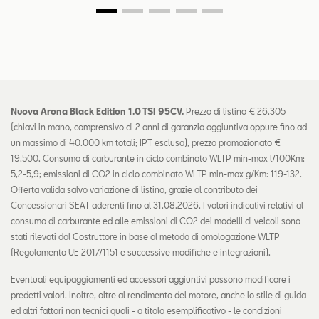
Nuova Arona Black Edition 1.0 TSI 95CV.
Prezzo di listino € 26.305
(chiavi in mano, comprensivo di 2 anni di garanzia aggiuntiva oppure fino ad
un massimo di 40.000 km totali; IPT esclusa), prezzo promozionato €
19.500. Consumo di carburante in ciclo combinato WLTP min-max l/100Km:
5,2-5,9; emissioni di CO2 in ciclo combinato WLTP min-max g/Km: 119-132.
Offerta valida salvo variazione di listino, grazie al contributo dei
Concessionari SEAT aderenti fino al 31.08.2026. I valori indicativi relativi al
consumo di carburante ed alle emissioni di CO2 dei modelli di veicoli sono
stati rilevati dal Costruttore in base al metodo di omologazione WLTP
(Regolamento UE 2017/1151 e successive modifiche e integrazioni).
Eventuali equipaggiamenti ed accessori aggiuntivi possono modificare i
predetti valori. Inoltre, oltre al rendimento del motore, anche lo stile di guida
ed altri fattori non tecnici quali - a titolo esemplificativo - le condizioni