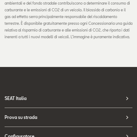
ambientali e del fondo stradale contribuiscono a determinare il consumo di
carburante e le emissioni di CO2 di un veicolo. Il biossido di carbonio e il
gas ad effetto serra principalmente responsabile del riscaldamento
terrestre. È disponibile gratuitamente presso ogni Concessionaria una guida
relativa al risparmio di carburante e alle emissioni di CO2, che riporta i dati
inerenti a tutti i nuovi modelli di veicoli. L’immagine è puramente indicativa.
SEAT Italia
Prova su strada
Configuratore