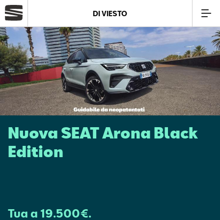
DI VIESTO
Azienda
Modelli
Offerte
Nuova SEAT Arona Black
Service
Edition
Business
SEAT Usato Certificato
Tua a 19.500€.