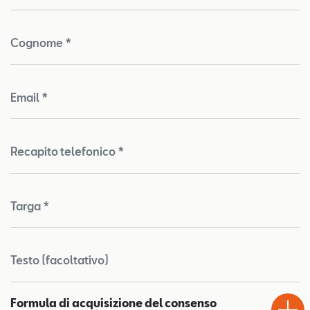
Cognome *
Email *
Recapito telefonico *
Targa *
Testo (facoltativo)
Test
Chiama
Informaz
WhatsA
Formula di acquisizione del consenso
Drive