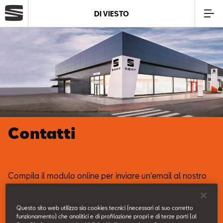
DI VIESTO
Azienda
Modelli
Offerte
Contatti
Service
Business
Compila il modulo online per inviare un'email al nostro
Servizio Clienti.
SEAT Usato Certificato
Questo sito web utilizza sia cookies tecnici (necessari al suo corretto
funzionamento) che analitici e di profilazione propri e di terze parti (al