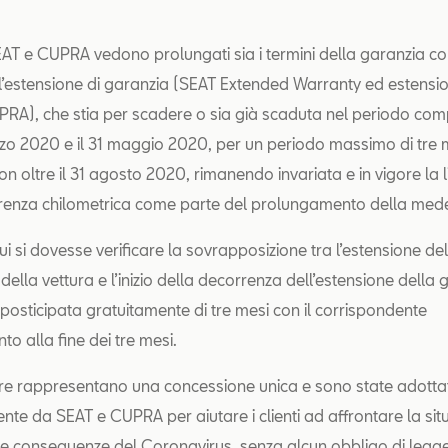
EAT e CUPRA vedono prolungati sia i termini della garanzia co
ell’estensione di garanzia (SEAT Extended Warranty ed estensio
RA), che stia per scadere o sia già scaduta nel periodo comp
zo 2020 e il 31 maggio 2020, per un periodo massimo di tre m
 oltre il 31 agosto 2020, rimanendo invariata e in vigore la l
rrenza chilometrica come parte del prolungamento della me
ui si dovesse verificare la sovrapposizione tra l’estensione de
della vettura e l’inizio della decorrenza dell’estensione della 
posticipata gratuitamente di tre mesi con il corrispondente
o alla fine dei tre mesi.
re rappresentano una concessione unica e sono state adotta
nte da SEAT e CUPRA per aiutare i clienti ad affrontare la sit
le conseguenze del Coronavirus, senza alcun obbligo di legg