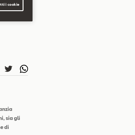
tti i cookie
ranzia
, sia gli
e di