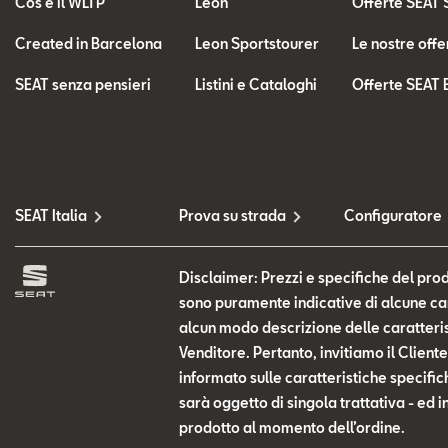
Cos'è il WLTP
Leon
Offerte SEAT 
Created in Barcelona
Leon Sportstourer
Le nostre offe
SEAT senza pensieri
Listini e Cataloghi
Offerte SEAT 
SEAT Italia
Prova su strada
Configuratore
Disclaimer: Prezzi e specifiche del prod
sono puramente indicative di alcune cara
alcun modo descrizione delle caratteris
Venditore. Pertanto, invitiamo il Clien
informato sulle caratteristiche specific
sarà oggetto di singola trattativa - ed i
prodotto al momento dell’ordine.