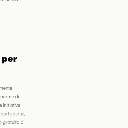
 per
amente
i norme di
 iniziative
n particolare,
 gratuito di