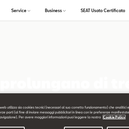
Service
Business
SEAT Usato Certificato
rolungano di tre
della scadenza
web utilizza sia cookies tecnici (necessari al suo corretto funzionamento) che analitici e
erze parti (al fine di inviare messaggi pubblicitari in linea con le preferenze manifestate
avigazione). Per avere maggiori informazioni puoi leggere la nostra
Cookie Policy