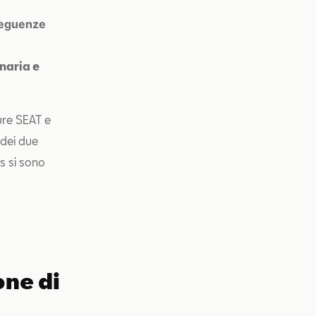
nseguenze
onaria e
ure SEAT e
 dei due
s si sono
one di