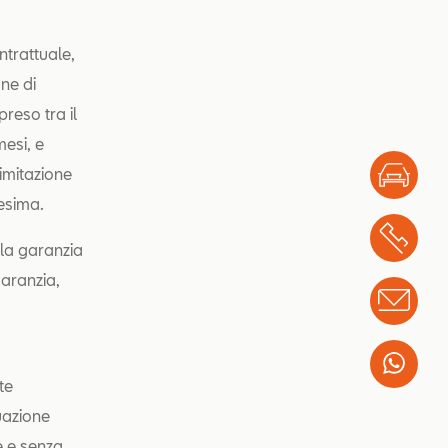
ntrattuale,
ne di
reso tra il
esi, e
imitazione
Test
desima.
Chi
lla garanzia
garanzia,
Info
Wha
te
uazione
e e senza