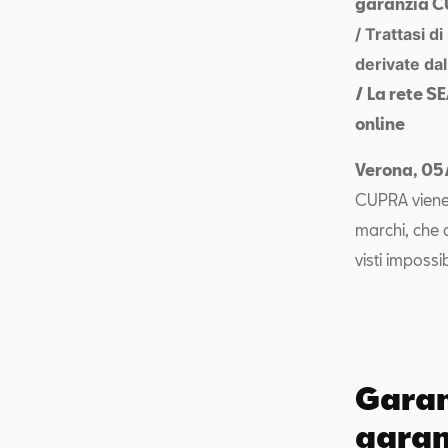
garanzia 
/ Trattasi d
derivate da
/ La rete S
online
Verona, 0
CUPRA viene 
marchi, che 
visti impossi
Garan
garan