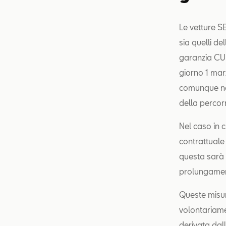
Le vetture S
sia quelli d
garanzia CUP
giorno 1 mar
comunque non
della perco
Nel caso in c
contrattuale 
questa sarà 
prolungament
Queste misu
volontariame
derivata dal