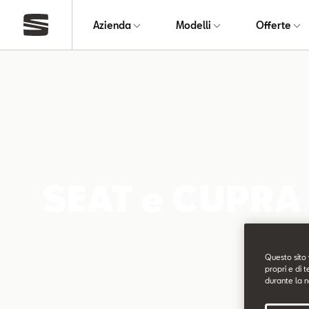
Azienda
Modelli
Offerte
SEAT e CUPRA p
Questo sito 
propri e di t
durante la n