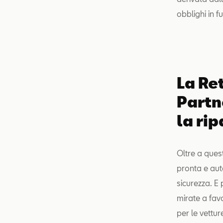
obblighi in f
La Re
Partn
la ri
Oltre a ques
pronta e auto
sicurezza. E 
mirate a favo
per le vettu