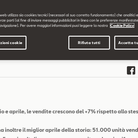
web utilizza sia cookies tecnici (necessari al suo corretto funzionamento) che analitici e
erze parti (al fine di inviare messaggi pubblicitari in linea con le preferenze manifestate
avigazione). Per avere maggiori informazioni puoi leggere la nostra
Cookie Policy
zioni cookie
Rifiuta tutti
Accetta tu
io e aprile, le vendite crescono del +7% rispetto allo ste
a inoltre il miglior aprile della storia: 51.000 unità ven