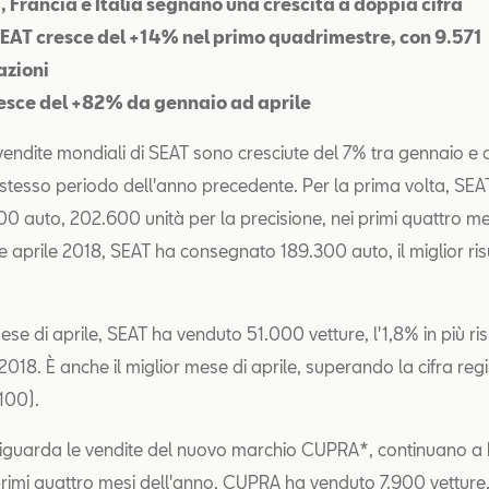
 Francia e Italia segnano una crescita a doppia cifra
, SEAT cresce del +14% nel primo quadrimestre, con 9.571
azioni
esce del +82% da gennaio ad aprile
endite mondiali di SEAT sono cresciute del 7% tra gennaio e 
o stesso periodo dell'anno precedente. Per la prima volta, SE
00 auto, 202.600 unità per la precisione, nei primi quattro me
e aprile 2018, SEAT ha consegnato 189.300 auto, il miglior ris
ese di aprile, SEAT ha venduto 51.000 vetture, l'1,8% in più ris
 2018. È anche il miglior mese di aprile, superando la cifra reg
100).
iguarda le vendite del nuovo marchio CUPRA*, continuano a 
primi quattro mesi dell'anno, CUPRA ha venduto 7.900 vetture,