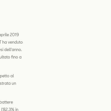
aprile 2019
AT ha venduto
si dell'anno.
ultato fino a
petto al
istrata un
battere
 l'82,3% in