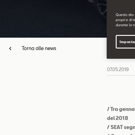
Questo sito 
propri e di t
durante la n
Imposta
Torna alle news
07.05.2019
/ Tra genna
del 2018
/ SEAT segn