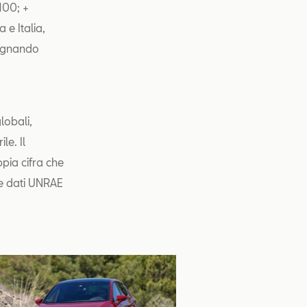
100; +
e Italia,
segnando
lobali,
le. Il
pia cifra che
nte dati UNRAE