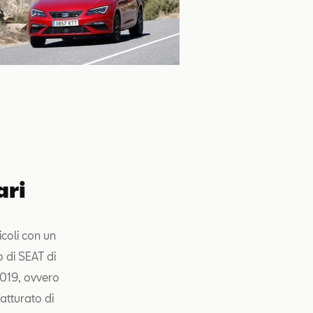
ari
icoli con un
 di SEAT di
2019, ovvero
fatturato di