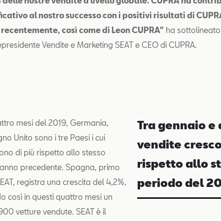
% delle nostre vendite a livello globale. CUPRA ha contrib
icativo al nostro successo con i positivi risultati di CUP
 recentemente, così come di Leon CUPRA"
ha sottolineat
icepresidente Vendite e Marketing SEAT e CEO di CUPRA.
attro mesi del 2019, Germania,
Tra gennaio e a
no Unito sono i tre Paesi i cui
vendite cresc
no di più rispetto allo stesso
rispetto allo s
l'anno precedente. Spagna, primo
periodo del 2
EAT, registra una crescita del 4,2%,
 così in questi quattro mesi un
.900 vetture vendute. SEAT è il