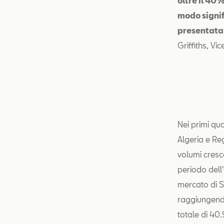
oltre il 40
modo signif
presentata
Griffiths, V
Nei primi qu
Algeria e Reg
volumi cresco
periodo del
mercato di S
raggiungendo
totale di 40