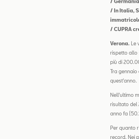
/ Germania,
/ In Italia
immatricol
/ CUPRA cr
Verona.
Le v
rispetto all
più di 200.0
Tra gennaio 
quest'anno.
Nell'ultimo m
risultato del
anno fa (50.
Per quanto r
record. Nei 