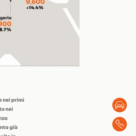
 nei primi
Test
to nei
nza
Chi
enta già