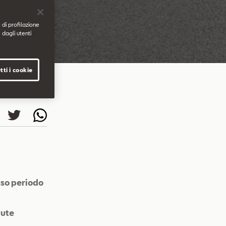
 di profilazione
 dagli utenti
tti i cookie
sso periodo
dute