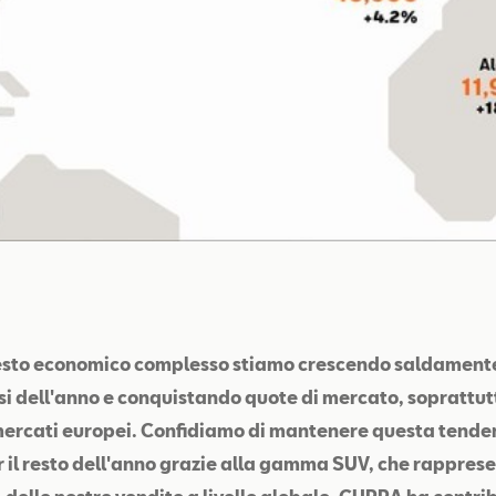
testo economico complesso stiamo crescendo saldamente
i dell'anno e conquistando quote di mercato, soprattut
mercati europei. Confidiamo di mantenere questa tende
r il resto dell'anno grazie alla gamma SUV, che rappres