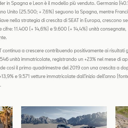
er in Spagna e Leon è il modello più venduto. Germania (40.
no Unito (25.500; + 7,6%) seguono la Spagna, mentre Francia 
iave nella strategia di crescita di SEAT in Europa, crescono 
ue cifre: 11.400 (+ 14,6%) e 9.600 (+ 14,4%) unità consegnate,
nte.
AT continua a crescere contribuendo positivamente ai risultati g
.546 unità immatricolate, registrando un +23% nel mese di apri
de così il primo quadrimestre del 2019 con una crescita a dop
 +13,9% e 9.571 vetture immatricolate dall’inizio dell’anno (fo
.