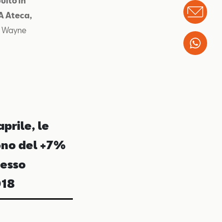
uito in
Info
RA Ateca,
o Wayne
Wha
prile, le
ono del +7%
tesso
018