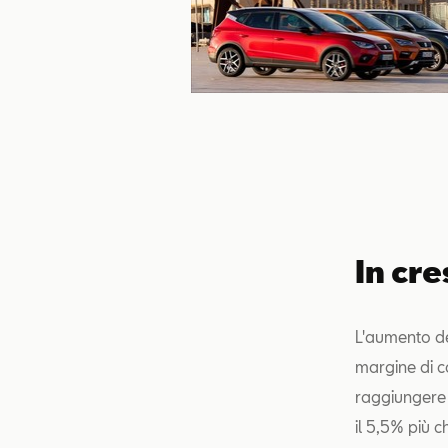
In cre
L'aumento del
margine di c
raggiungere u
il 5,5% più c