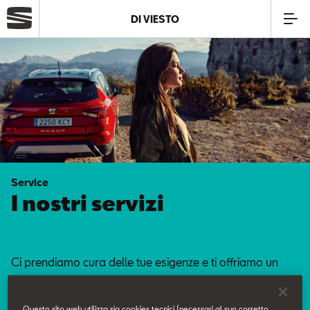
DI VIESTO
Azienda
Modelli
Offerte
Service
Service
I nostri servizi
Business
Ci prendiamo cura delle tue esigenze e ti offriamo un
SEAT Usato Certificato
servizio curato nei minimi dettagli.
Questo sito web utilizza sia cookies tecnici (necessari al suo corretto