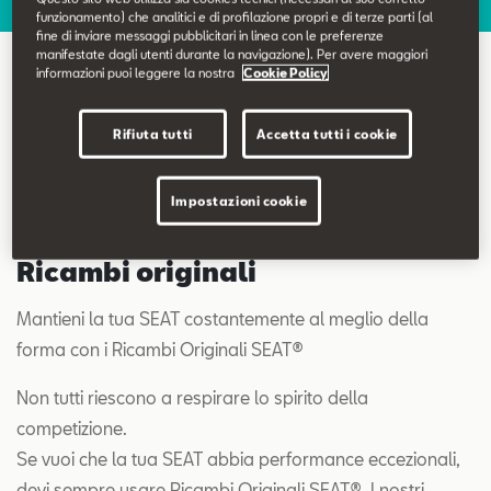
Contatti
funzionamento) che analitici e di profilazione propri e di terze parti (al
fine di inviare messaggi pubblicitari in linea con le preferenze
manifestate dagli utenti durante la navigazione). Per avere maggiori
informazioni puoi leggere la nostra
Cookie Policy
Configuratore
Ricambi e accessori originali
Rifiuta tutti
Accetta tutti i cookie
Impostazioni cookie
Ricambi originali
Mantieni la tua SEAT costantemente al meglio della
forma con i Ricambi Originali SEAT®
Non tutti riescono a respirare lo spirito della
competizione.
Se vuoi che la tua SEAT abbia performance eccezionali,
devi sempre usare Ricambi Originali SEAT®. I nostri