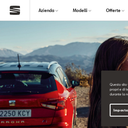
Azienda
Modelli
Offerte
Questo sito 
propri e di t
durante la n
Imposta