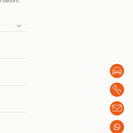
e denaro.
Test
Chi
Info
Wha