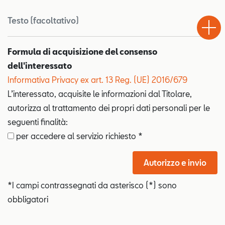
Test
Chiama
Informaz
WhatsA
Testo (facoltativo)
Drive
Formula di acquisizione del consenso
dell'interessato
Informativa Privacy ex art. 13 Reg. (UE) 2016/679
L’interessato, acquisite le informazioni dal Titolare,
autorizza al trattamento dei propri dati personali per le
seguenti finalità:
per accedere al servizio richiesto *
Autorizzo e invio
*I campi contrassegnati da asterisco (*) sono
obbligatori