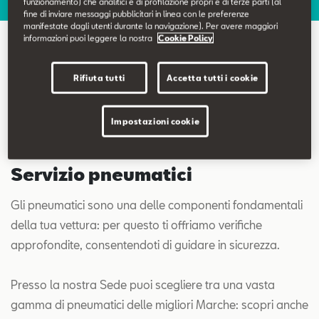
funzionamento) che analitici e di profilazione propri e di terze parti (al
Contatti
fine di inviare messaggi pubblicitari in linea con le preferenze
manifestate dagli utenti durante la navigazione). Per avere maggiori
informazioni puoi leggere la nostra
Cookie Policy
Configuratore
Servizio pneumatici
Rifiuta tutti
Accetta tutti i cookie
Impostazioni cookie
Servizio pneumatici
Gli pneumatici sono una delle componenti fondamentali
della tua vettura: per questo ti offriamo verifiche
approfondite, consentendoti di guidare in sicurezza.
Presso la nostra Sede puoi scegliere tra una vasta
gamma di pneumatici delle migliori Marche: scopri anche