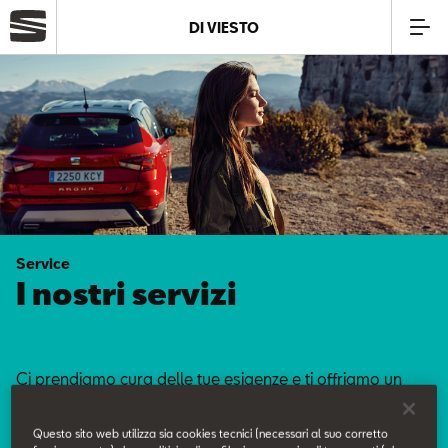
DI VIESTO
Azienda
Modelli
Offerte
Service
Service
I nostri servizi
Business
Ci prendiamo cura delle tue esigenze e ti offriamo un
SEAT Usato Certificato
servizio curato nei minimi dettagli.
Questo sito web utilizza sia cookies tecnici (necessari al suo corretto